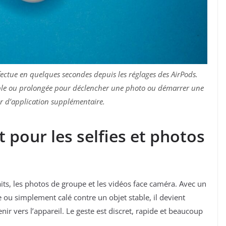
fectue en quelques secondes depuis les réglages des AirPods.
imple ou prolongée pour déclencher une photo ou démarrer une
ler d’application supplémentaire.
 pour les selfies et photos
aits, les photos de groupe et les vidéos face caméra. Avec un
 ou simplement calé contre un objet stable, il devient
nir vers l’appareil. Le geste est discret, rapide et beaucoup