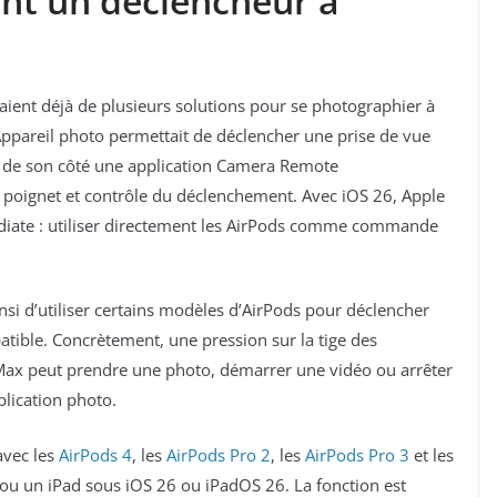
nt un déclencheur à
saient déjà de plusieurs solutions pour se photographier à
n Appareil photo permettait de déclencher une prise de vue
t de son côté une application Camera Remote
u poignet et contrôle du déclenchement. Avec iOS 26, Apple
diate : utiliser directement les AirPods comme commande
i d’utiliser certains modèles d’AirPods pour déclencher
atible. Concrètement, une pression sur la tige des
 Max peut prendre une photo, démarrer une vidéo ou arrêter
pplication photo.
avec les
AirPods 4
, les
AirPods Pro 2
, les
AirPods Pro 3
et les
e ou un iPad sous iOS 26 ou iPadOS 26. La fonction est