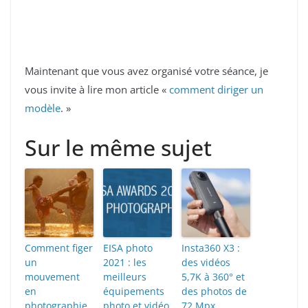
Maintenant que vous avez organisé votre séance, je
vous invite à lire mon article «
comment diriger un
modèle
. »
Sur le même sujet
Comment figer
EISA photo
Insta360 X3 :
un
2021 : les
des vidéos
mouvement
meilleurs
5,7K à 360° et
en
équipements
des photos de
photographie
photo et vidéo
72 Mpx