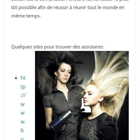
tôt possible afin de réussir à réunir tout le monde en
même temps.
Quelques sites pour trouver des assistants:
ht
tp
://
w
w
w.
b
o