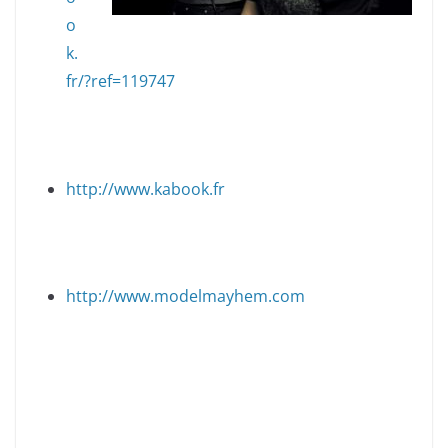
o
k.
fr/?ref=119747
http://www.kabook.fr
http://www.modelmayhem.com