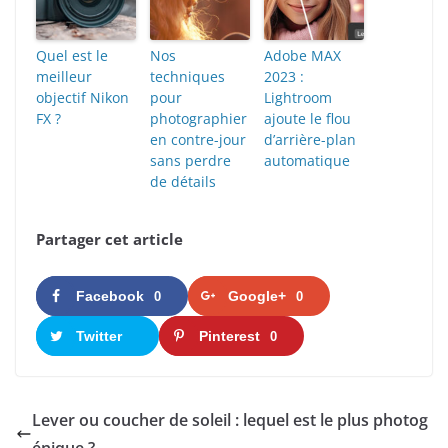
Quel est le
Nos
Adobe MAX
meilleur
techniques
2023 :
objectif Nikon
pour
Lightroom
FX ?
photographier
ajoute le flou
en contre-jour
d’arrière-plan
sans perdre
automatique
de détails
Partager cet article
Facebook
Google+
0
0
Twitter
Pinterest
0
Lever ou coucher de soleil : lequel est le plus photog
énique ?