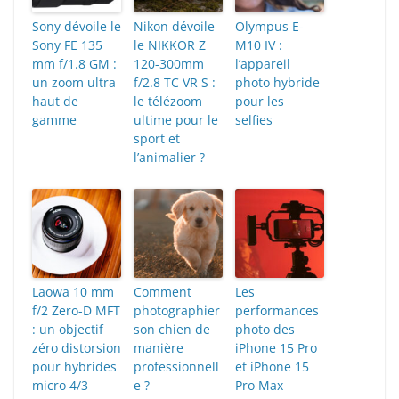
Sony dévoile le
Nikon dévoile
Olympus E-
Sony FE 135
le NIKKOR Z
M10 IV :
mm f/1.8 GM :
120-300mm
l’appareil
un zoom ultra
f/2.8 TC VR S :
photo hybride
haut de
le télézoom
pour les
gamme
ultime pour le
selfies
sport et
l’animalier ?
Laowa 10 mm
Comment
Les
f/2 Zero-D MFT
photographier
performances
: un objectif
son chien de
photo des
zéro distorsion
manière
iPhone 15 Pro
pour hybrides
professionnell
et iPhone 15
micro 4/3
e ?
Pro Max