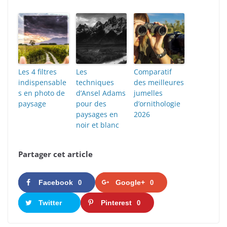
Les 4 filtres
Les
Comparatif
indispensable
techniques
des meilleures
s en photo de
d’Ansel Adams
jumelles
paysage
pour des
d’ornithologie
paysages en
2026
noir et blanc
Partager cet article
Facebook
Google+
0
0
Twitter
Pinterest
0