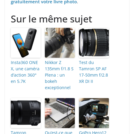
gratuitement votre livre photo
.
Sur le même sujet
Insta360 ONE
Nikkor Z
Test du
X, une caméra
135mm f/1.8 S
Tamron SP AF
d’action 360°
Plena : un
17-50mm f/2.8
en 5.7K
bokeh
XR DI II
exceptionnel
Tamron
Qu’est-ce que
GoPro Hero12