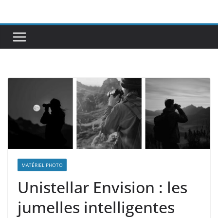
Passer
au
contenu
MATÉRIEL PHOTO
Unistellar Envision : les
jumelles intelligentes