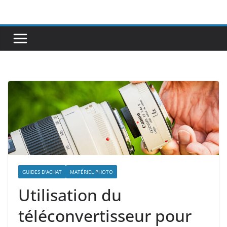
Passer
au
contenu
GUIDES D'ACHAT
MATÉRIEL PHOTO
Utilisation du
téléconvertisseur pour