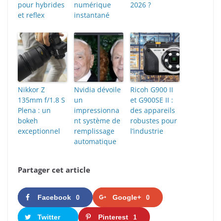
pour hybrides
numérique
2026 ?
et reflex
instantané
Nikkor Z
Nvidia dévoile
Ricoh G900 II
135mm f/1.8 S
un
et G900SE II :
Plena : un
impressionna
des appareils
bokeh
nt système de
robustes pour
exceptionnel
remplissage
l’industrie
automatique
Partager cet article
Facebook
Google+
0
0
Twitter
Pinterest
1