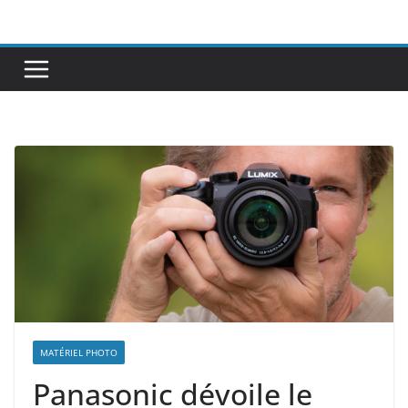
Passer
au
contenu
MATÉRIEL PHOTO
Panasonic dévoile le