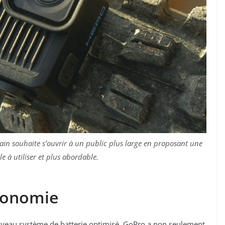
ain souhaite s’ouvrir à un public plus large en proposant une
e à utiliser et plus abordable.
utonomie
uveau système de batterie optimisé. GoPro a non seulement