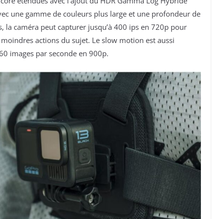
encore étendues avec l’ajout du HDR Gamma Log Hybride
avec une gamme de couleurs plus large et une profondeur de
us, la caméra peut capturer jusqu’à 400 ips en 720p pour
s moindres actions du sujet. Le slow motion est aussi
 360 images par seconde en 900p.