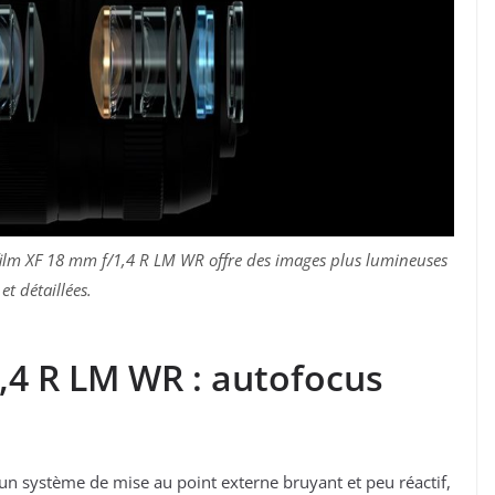
ifilm XF 18 mm f/1,4 R LM WR offre des images plus lumineuses
et détaillées.
1,4 R LM WR : autofocus
 un système de mise au point externe bruyant et peu réactif,