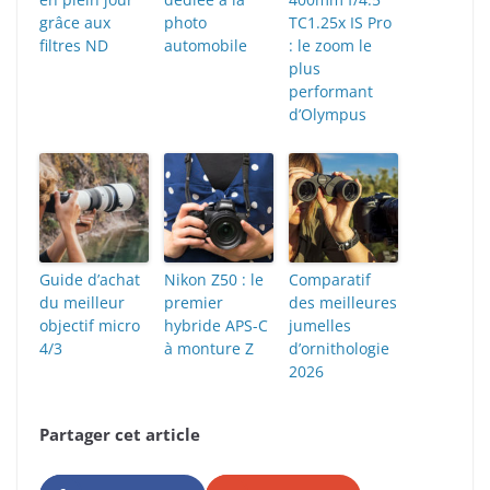
grâce aux
photo
TC1.25x IS Pro
filtres ND
automobile
: le zoom le
plus
performant
d’Olympus
Guide d’achat
Nikon Z50 : le
Comparatif
du meilleur
premier
des meilleures
objectif micro
hybride APS-C
jumelles
4/3
à monture Z
d’ornithologie
2026
Partager cet article