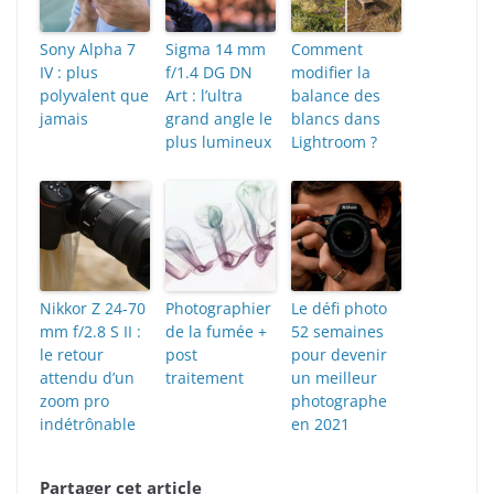
Sony Alpha 7
Sigma 14 mm
Comment
IV : plus
f/1.4 DG DN
modifier la
polyvalent que
Art : l’ultra
balance des
jamais
grand angle le
blancs dans
plus lumineux
Lightroom ?
Nikkor Z 24-70
Photographier
Le défi photo
mm f/2.8 S II :
de la fumée +
52 semaines
le retour
post
pour devenir
attendu d’un
traitement
un meilleur
zoom pro
photographe
indétrônable
en 2021
Partager cet article