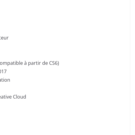
teur
ompatible à partir de CS6)
017
ation
eative Cloud