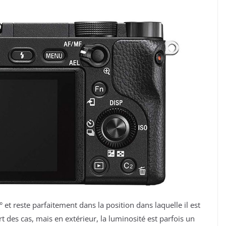
 et reste parfaitement dans la position dans laquelle il est
art des cas, mais en extérieur, la luminosité est parfois un