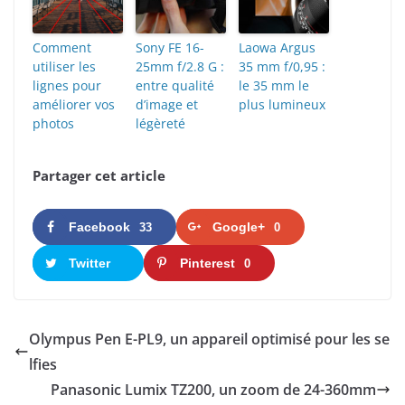
Comment
Sony FE 16-
Laowa Argus
utiliser les
25mm f/2.8 G :
35 mm f/0,95 :
lignes pour
entre qualité
le 35 mm le
améliorer vos
d’image et
plus lumineux
photos
légèreté
Partager cet article
Facebook
Google+
33
0
Twitter
Pinterest
0
Olympus Pen E-PL9, un appareil optimisé pour les se
lfies
Panasonic Lumix TZ200, un zoom de 24-360mm