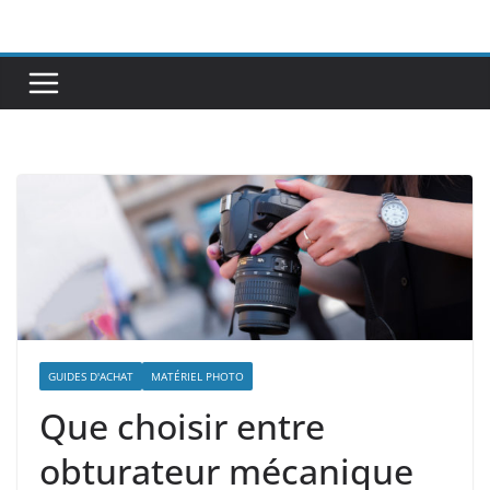
Passer
au
contenu
GUIDES D'ACHAT
MATÉRIEL PHOTO
Que choisir entre
obturateur mécanique