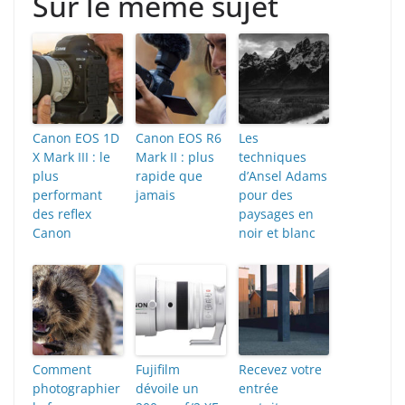
Sur le même sujet
Canon EOS 1D
Canon EOS R6
Les
X Mark III : le
Mark II : plus
techniques
plus
rapide que
d’Ansel Adams
performant
jamais
pour des
des reflex
paysages en
Canon
noir et blanc
Comment
Fujifilm
Recevez votre
photographier
dévoile un
entrée