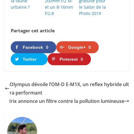
la faune
200mm f/2 XF
gratuite pour
urbaine ?
et un 8-16mm
le Salon de la
f/2,8
Photo 2019
Partager cet article
Facebook
Google+
0
0
Twitter
Pinterest
0
Olympus dévoile l’OM-D E-M1X, un reflex hybride ult
ra performant
Irix annonce un filtre contre la pollution lumineuse