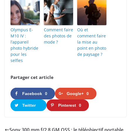
Olympus E-
Comment faire
Où et
M10 IV :
des photos de
comment faire
l’appareil
mode ?
la mise au
photo hybride
point en photo
pour les
de paysage ?
selfies
Partager cet article
Facebook
Google+
0
0
Twitter
Pinterest
0
Sony 300 mm f/2.8 GM OSS : le téléobjectif portable