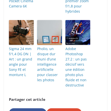
Pocket Cinema
premier zoom
Camera 6K
f/1,8 pour
hybrides
Sigma 24 mm
Pholio, un
Adobe
f/1,4 DG DN |
disque dur
Photoshop
Art : un grand
muni d’une
27.2 : un pas
angle pour
intelligence
décisif vers
Sony FE et
artificielle
une édition
monture L
pour classer
photo plus
les photos
fluide et non
destructive
Partager cet article