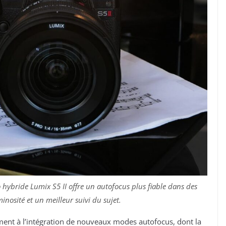
o hybride Lumix S5 II offre un autofocus plus fiable dans des
inosité et un meilleur suivi du sujet.
ement à l’intégration de nouveaux modes autofocus, dont la