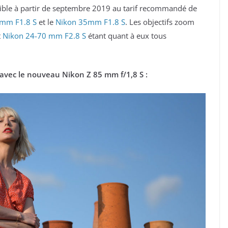
ible à partir de septembre 2019 au tarif recommandé de
 mm F1.8 S
et le
Nikon 35mm F1.8 S
. Les objectifs zoom
t
Nikon 24-70 mm F2.8 S
étant quant à eux tous
 avec le nouveau Nikon Z 85 mm f/1,8 S :