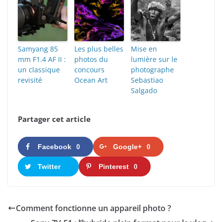
Samyang 85
Les plus belles
Mise en
mm F1.4 AF II :
photos du
lumière sur le
un classique
concours
photographe
revisité
Ocean Art
Sebastiao
Salgado
Partager cet article
Facebook
Google+
0
0
Twitter
Pinterest
0
Comment fonctionne un appareil photo ?