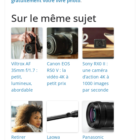
gratuitement votre livre photo
.
Sur le même sujet
Viltrox AF
Canon EOS
Sony RX0 II :
35mm f/1.7 :
R50 V : la
une caméra
petit,
vidéo 4K à
d’action 4K à
lumineux,
petit prix
1000 images
abordable
par seconde
Retirer
Laowa
Panasonic