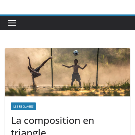
Passer
au
contenu
LES RÉGLAGES
La composition en
triangle