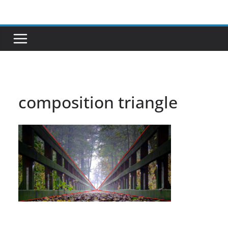
Passer
au
contenu
composition triangle