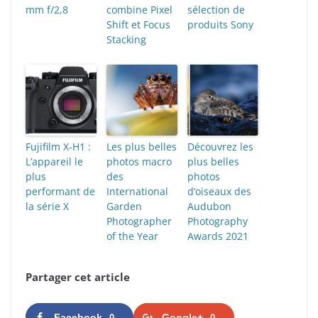
mm f/2,8
combine Pixel
sélection de
Shift et Focus
produits Sony
Stacking
Fujifilm X-H1 :
Les plus belles
Découvrez les
L’appareil le
photos macro
plus belles
plus
des
photos
performant de
International
d’oiseaux des
la série X
Garden
Audubon
Photographer
Photography
of the Year
Awards 2021
Partager cet article
Facebook
Google+
0
0