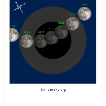
©in-the-sky.org