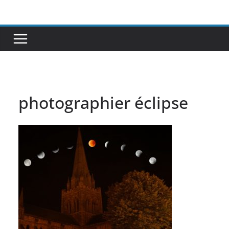
Passer
au
contenu
photographier éclipse