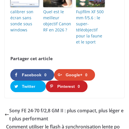
calibrer son
Quel est le
Fujifilm XF 500
écran sans
meilleur
mm f/5.6 : le
sonde sous
objectif Canon
super-
windows
RF en 2026 ?
téléobjectif
pour la faune
et le sport
Partager cet article
Facebook
Google+
0
0
Twitter
Pinterest
0
Sony FE 24-70 f/2,8 GM II : plus compact, plus léger e
t plus performant
Comment utiliser le flash à synchronisation lente po