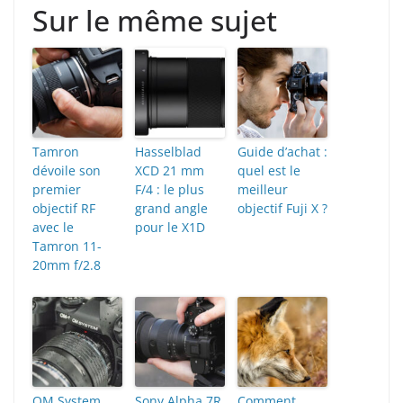
Sur le même sujet
Tamron
Hasselblad
Guide d’achat :
dévoile son
XCD 21 mm
quel est le
premier
F/4 : le plus
meilleur
objectif RF
grand angle
objectif Fuji X ?
avec le
pour le X1D
Tamron 11-
20mm f/2.8
OM System
Sony Alpha 7R
Comment