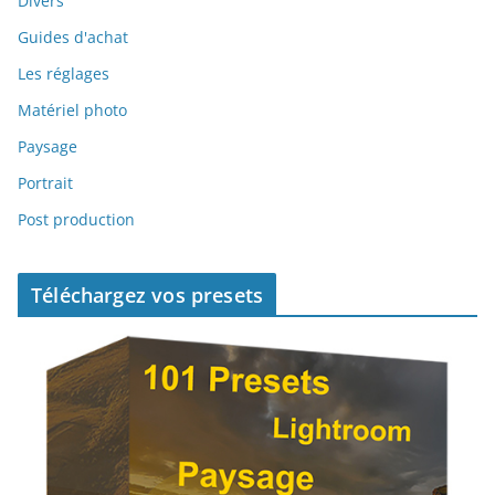
Divers
Guides d'achat
Les réglages
Matériel photo
Paysage
Portrait
Post production
Téléchargez vos presets