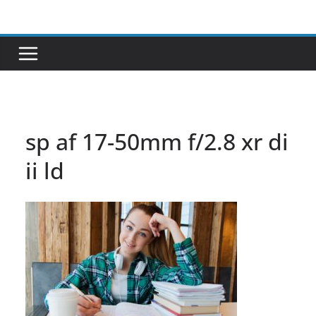
Passer
au
contenu
sp af 17-50mm f/2.8 xr di
ii ld