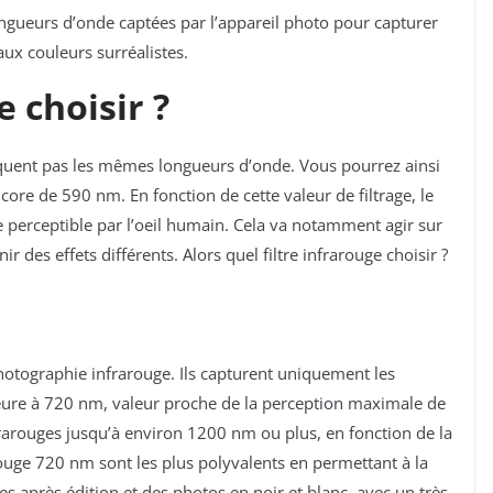
ongueurs d’onde captées par l’appareil photo pour capturer
ux couleurs surréalistes.
e choisir ?
loquent pas les mêmes longueurs d’onde. Vous pourrez ainsi
ore de 590 nm. En fonction de cette valeur de filtrage, le
re perceptible par l’oeil humain. Cela va notamment agir sur
r des effets différents. Alors quel filtre infrarouge choisir ?
photographie infrarouge. Ils capturent uniquement les
ieure à 720 nm, valeur proche de la perception maximale de
nfrarouges jusqu’à environ 1200 nm ou plus, en fonction de la
arouge 720 nm sont les plus polyvalents en permettant à la
es après édition et des photos en noir et blanc, avec un très