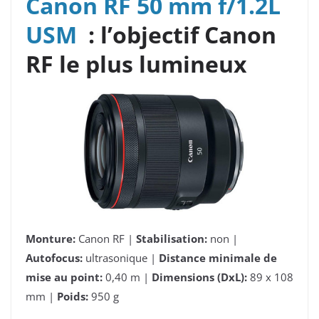
Canon RF 50 mm f/1.2L
USM
: l’objectif Canon
RF le plus lumineux
Monture:
Canon RF |
Stabilisation:
non |
Autofocus:
ultrasonique |
Distance minimale de
mise au point:
0,40 m |
Dimensions (DxL):
89 x 108
mm |
Poids:
950 g