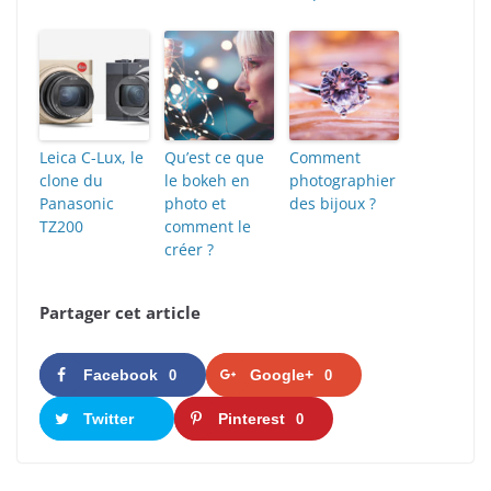
Leica C-Lux, le
Qu’est ce que
Comment
clone du
le bokeh en
photographier
Panasonic
photo et
des bijoux ?
TZ200
comment le
créer ?
Partager cet article
Facebook
Google+
0
0
Twitter
Pinterest
0