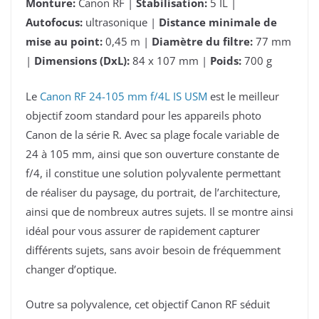
Monture:
Canon RF |
Stabilisation:
5 IL |
Autofocus:
ultrasonique |
Distance minimale de
mise au point:
0,45 m |
Diamètre du filtre:
77 mm
|
Dimensions (DxL):
84 x 107 mm |
Poids:
700 g
Le
Canon RF 24-105 mm f/4L IS USM
est le meilleur
objectif zoom standard pour les appareils photo
Canon de la série R. Avec sa plage focale variable de
24 à 105 mm, ainsi que son ouverture constante de
f/4, il constitue une solution polyvalente permettant
de réaliser du paysage, du portrait, de l’architecture,
ainsi que de nombreux autres sujets. Il se montre ainsi
idéal pour vous assurer de rapidement capturer
différents sujets, sans avoir besoin de fréquemment
changer d’optique.
Outre sa polyvalence, cet objectif Canon RF séduit