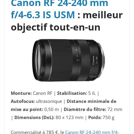
Canon RF 24-240 mm
f/4-6.3 IS USM
: meilleur
objectif tout-en-un
Monture:
Canon RF |
Stabilisation:
5 IL |
Autofocus:
ultrasonique |
Distance minimale de
mise au point:
0,50 m |
Diamètre du filtre:
72 mm
|
Dimensions (DxL):
80 x 123 mm |
Poids:
750 g
Commercialisé à 785 €, le
Canon RF 24-240 mm f/4-