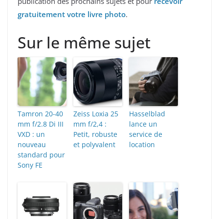
publication des prochains sujets et pour
recevoir
gratuitement votre livre photo
.
Sur le même sujet
Tamron 20-40
Zeiss Loxia 25
Hasselblad
mm f/2.8 Di III
mm f/2,4 :
lance un
VXD : un
Petit, robuste
service de
nouveau
et polyvalent
location
standard pour
Sony FE