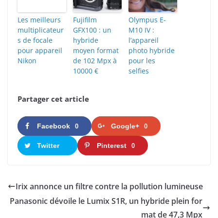
Les meilleurs
Fujifilm
Olympus E-
multiplicateur
GFX100 : un
M10 IV :
s de focale
hybride
l’appareil
pour appareil
moyen format
photo hybride
Nikon
de 102 Mpx à
pour les
10000 €
selfies
Partager cet article
Facebook
Google+
0
0
Twitter
Pinterest
0
Irix annonce un filtre contre la pollution lumineuse
Panasonic dévoile le Lumix S1R, un hybride plein for
mat de 47,3 Mpx