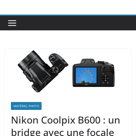
Passer
au
contenu
MATÉRIEL PHOTO
Nikon Coolpix B600 : un
bridge avec une focale