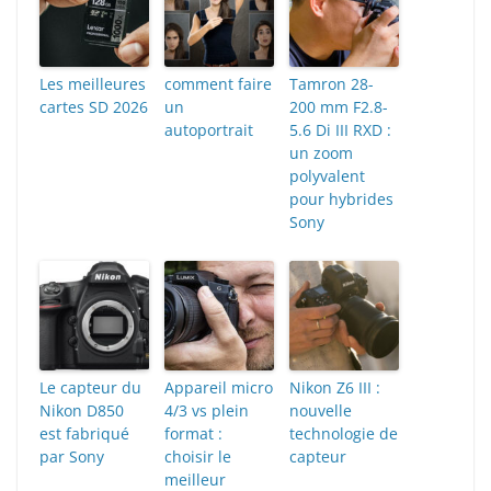
Les meilleures
comment faire
Tamron 28-
cartes SD 2026
un
200 mm F2.8-
autoportrait
5.6 Di III RXD :
un zoom
polyvalent
pour hybrides
Sony
Le capteur du
Appareil micro
Nikon Z6 III :
Nikon D850
4/3 vs plein
nouvelle
est fabriqué
format :
technologie de
par Sony
choisir le
capteur
meilleur