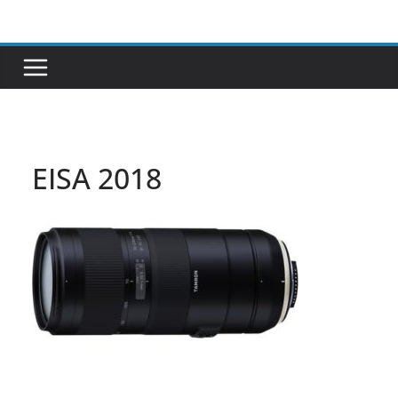
Passer
au
contenu
EISA 2018