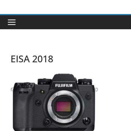
Passer
au
contenu
EISA 2018