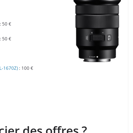
: 50 €
: 50 €
EL-1670Z)
: 100 €
er des offres ?