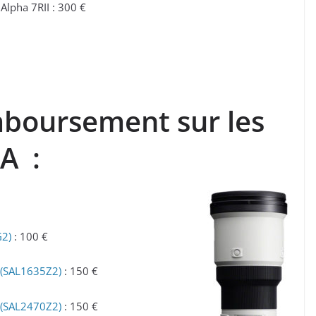
Alpha 7RII : 300 €
mboursement sur les
 A :
G2)
: 100 €
 (SAL1635Z2)
: 150 €
 (SAL2470Z2)
: 150 €