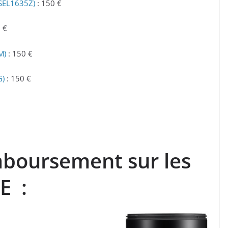
(SEL1635Z)
: 150 €
 €
M)
: 150 €
G)
: 150 €
mboursement sur les
 E :