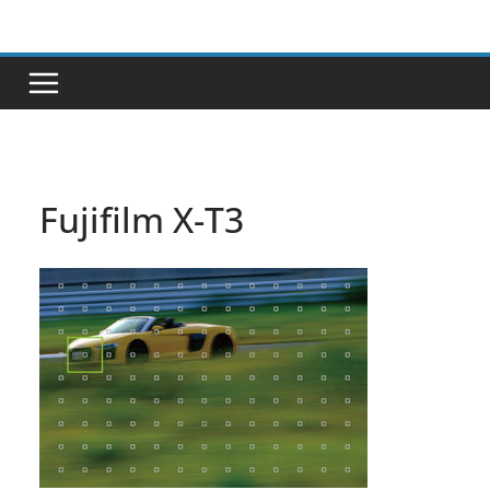
Passer
au
contenu
Fujifilm X-T3