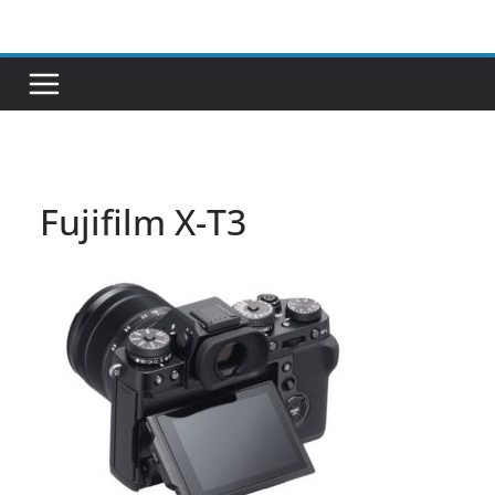
Passer
au
contenu
Fujifilm X-T3