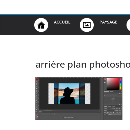
Passer
au
contenu
ACCUEIL
PAYSAGE
arrière plan photosh