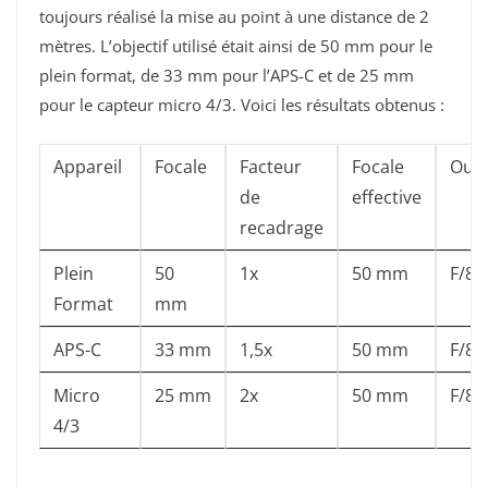
toujours réalisé la mise au point à une distance de 2
mètres. L’objectif utilisé était ainsi de 50 mm pour le
plein format, de 33 mm pour l’APS-C et de 25 mm
pour le capteur micro 4/3. Voici les résultats obtenus :
Appareil
Focale
Facteur
Focale
Ouve
de
effective
recadrage
Plein
50
1x
50 mm
F/8
Format
mm
APS-C
33 mm
1,5x
50 mm
F/8
Micro
25 mm
2x
50 mm
F/8
4/3