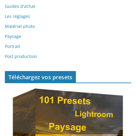
Guides d'achat
Les réglages
Matériel photo
Paysage
Portrait
Post production
Téléchargez vos presets