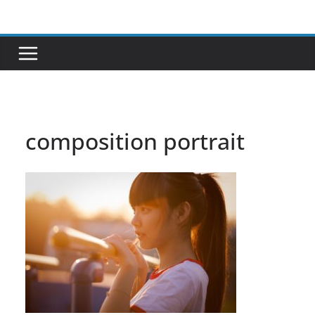
Passer
au
contenu
composition portrait