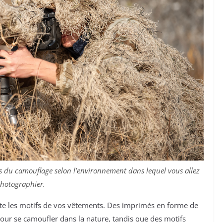
ifs du camouflage selon l’environnement dans lequel vous allez
hotographier.
te les motifs de vos vêtements. Des imprimés en forme de
pour se camoufler dans la nature, tandis que des motifs