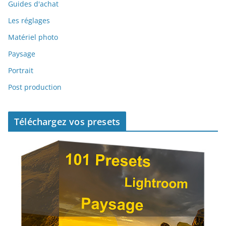
Guides d'achat
Les réglages
Matériel photo
Paysage
Portrait
Post production
Téléchargez vos presets