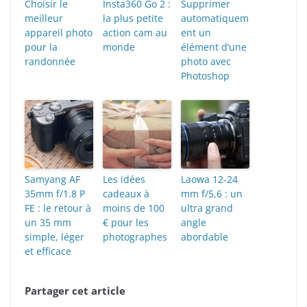
Choisir le
Insta360 Go 2 :
Supprimer
meilleur
la plus petite
automatiquem
appareil photo
action cam au
ent un
pour la
monde
élément d’une
randonnée
photo avec
Photoshop
Samyang AF
Les idées
Laowa 12-24
35mm f/1.8 P
cadeaux à
mm f/5,6 : un
FE : le retour à
moins de 100
ultra grand
un 35 mm
€ pour les
angle
simple, léger
photographes
abordable
et efficace
Partager cet article