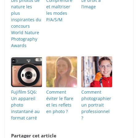
Les photos de
Comprendre
Le droit à
nature les
et maîtriser
l’image
plus
les modes
inspirantes du
P/A/S/M
concours
World Nature
Photography
Awards
Fujifilm SQ6:
Comment
Comment
Un appareil
éviter le flare
photographier
photo
et les reflets
un portrait
instantané au
en photo ?
professionnel
format carré
?
Partager cet article